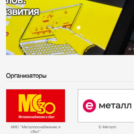
российские особенност
Организаторы
ИИС "Металлоснабжение и
Е-Металл
сбыт"