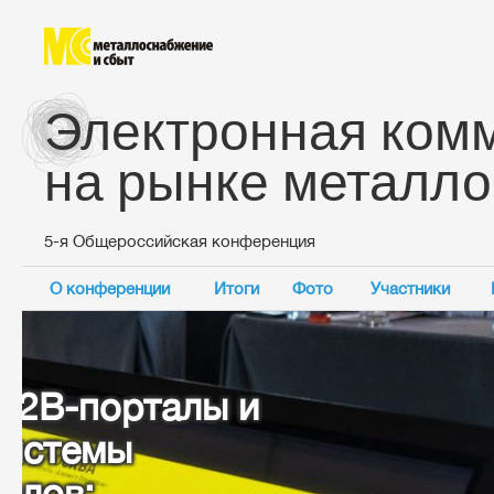
Электронная ком
на рынке металло
5-я Общероссийская конференция
О конференции
Итоги
Фото
Участники
Основные темы конференции:
Переход от цифровизац
цифровой трансформа
металлоторгового бизн