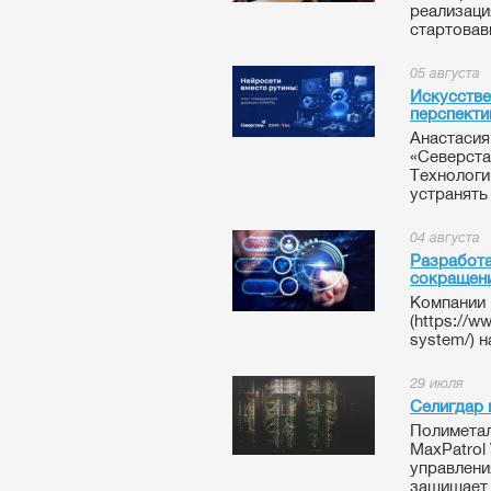
реализаци
стартовавш
05 августа
Искусстве
перспекти
Анастасия
«Северста
Технологи
устранять
04 августа
Разработа
сокращени
Компании 
(https://w
system/) 
29 июля
Селигдар 
Полиметал
MaxPatrol
управлени
защищает 