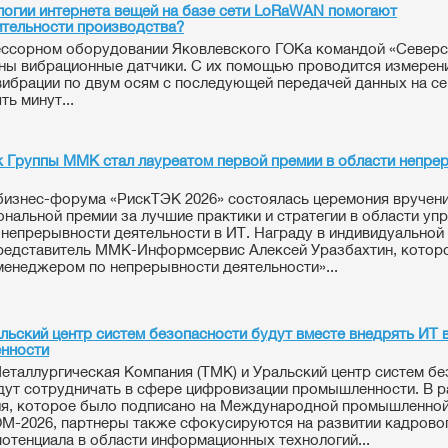
логии интернета вещей на базе сети LoRaWAN помогают
тельности производства?
ссорном оборудовании Яковлевского ГОКа командой «Северс
ны вибрационные датчики. С их помощью проводится измерен
вибрации по двум осям с последующей передачей данных на с
ь минут...
 Группы ММК стал лауреатом первой премии в области непре
бизнес-форума «РискТЭК 2026» состоялась церемония вручен
нальной премии за лучшие практики и стратегии в области уп
 непрерывности деятельности в ИТ. Награду в индивидуальной
редставитель ММК-Информсервис Алексей Уразбахтин, которо
енеджером по непрерывности деятельности»...
льский центр систем безопасности будут вместе внедрять ИТ 
нности
еталлургическая Компания (ТМК) и Уральский центр систем б
дут сотрудничать в сфере цифровизации промышленности. В 
я, которое было подписано на Международной промышленной
2026, партнеры также сфокусируются на развитии кадровог
потенциала в области информационных технологий...