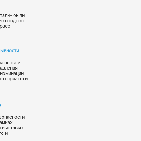
тали» были
ие среднего
ервер
рывности
ия первой
равления
 номинации
го признали
в
езопасности
рамках
 выставке
о и