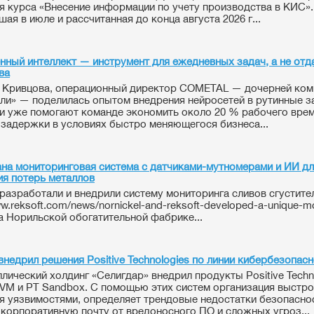
я курса «Внесение информации по учету производства в КИС»
ая в июле и рассчитанная до конца августа 2026 г...
нный интеллект — инструмент для ежедневных задач, а не отд
ва
 Кривцова, операционный директор COMETAL — дочерней ком
ли» — поделилась опытом внедрения нейросетей в рутинные з
и уже помогают команде экономить около 20 % рабочего врем
 задержки в условиях быстро меняющегося бизнеса...
на мониторинговая система с датчиками-мутномерами и ИИ д
я потерь металлов
разработали и внедрили систему мониторинга сливов сгустите
ww.reksoft.com/news/nornickel-and-reksoft-developed-a-unique-mo
на Норильской обогатительной фабрике...
внедрил решения Positive Technologies по линии кибербезопас
лический холдинг «Селигдар» внедрил продукты Positive Techn
 VM и PT Sandbox. С помощью этих систем организация выстр
я уязвимостями, определяет трендовые недостатки безопаснос
корпоративную почту от вредоносного ПО и сложных угроз...