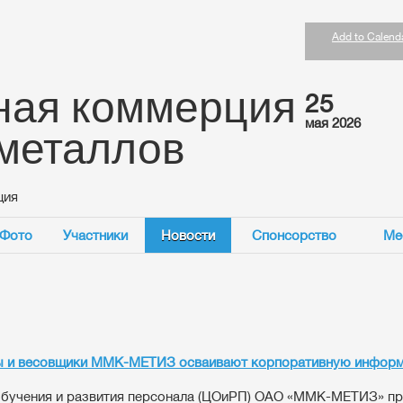
Add to Calend
ная коммерция
25
мая 2026
 металлов
ция
Фото
Участники
Новости
Спонсорство
Ме
ы и весовщики ММК-МЕТИЗ осваивают корпоративную инфор
обучения и развития персонала (ЦОиРП) ОАО «ММК-МЕТИЗ» п