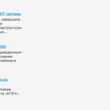
 ИТ-системы
 завершила
му
фраструктуры
и...
рМК
ормационную
кования
комбината
руда
лнение
та «АТАЧ»,