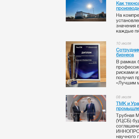
Как техно
производи
На компре
установле
значения 
каждые пят
10 июля
Сотрудник
бизнеса
В рамках 
профессио
рисками и
получил п
«Лучшим м
08 июля
ТМК и Ура
промышле
Трубная М
(УЦСБ) бу
соглашени
ИННОПРОМ-
научного 