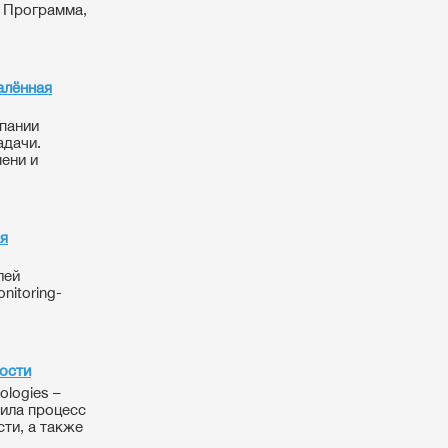
. Программа,
алённая
пании
адачи.
ени и
ля
лей
nitoring-
ности
ologies –
оила процесс
ти, а также