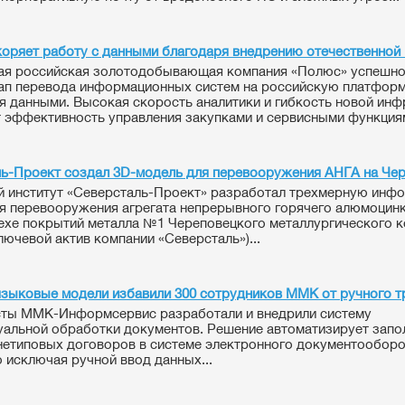
оряет работу с данными благодаря внедрению отечественной
ая российская золотодобывающая компания «Полюс» успешно
ап перевода информационных систем на российскую платфор
я данными. Высокая скорость аналитики и гибкость новой ин
эффективность управления закупками и сервисными функциям
ь-Проект создал 3D-модель для перевооружения АНГА на Че
 институт «Северсталь-Проект» разработал трехмерную инф
я перевооружения агрегата непрерывного горячего алюмоцин
цехе покрытий металла №1 Череповецкого металлургического 
лючевой актив компании «Северсталь»)...
зыковые модели избавили 300 сотрудников ММК от ручного т
ты ММК-Информсервис разработали и внедрили систему
уальной обработки документов. Решение автоматизирует запо
нетиповых договоров в системе электронного документооборо
 исключая ручной ввод данных...