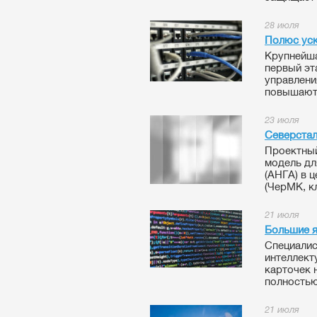
28 июля
Полюс уск
Крупнейш
первый эт
управлени
повышают 
23 июля
Северстал
Проектный
модель дл
(АНГА) в 
(ЧерМК, к
21 июля
Большие я
Специалис
интеллект
карточек 
полностью
21 июля