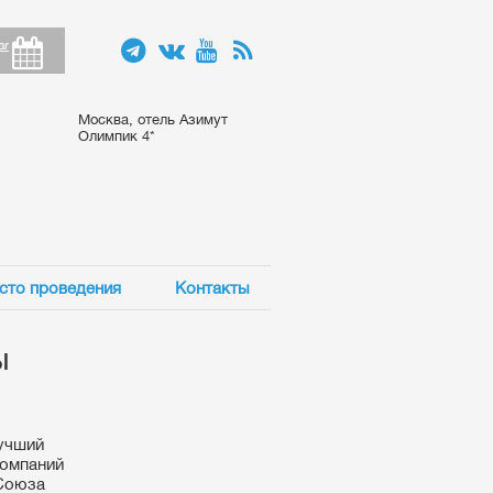
ar
Москва, отель Азимут
Олимпик 4*
сто проведения
Контакты
ы
учший
компаний
 Союза